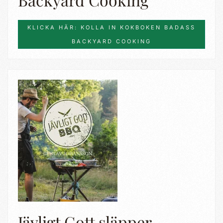
KLICKA HÄR: KOLLA IN KOKBOKEN BADASS
BACKYARD COOKING
Jävligt Gott släpper