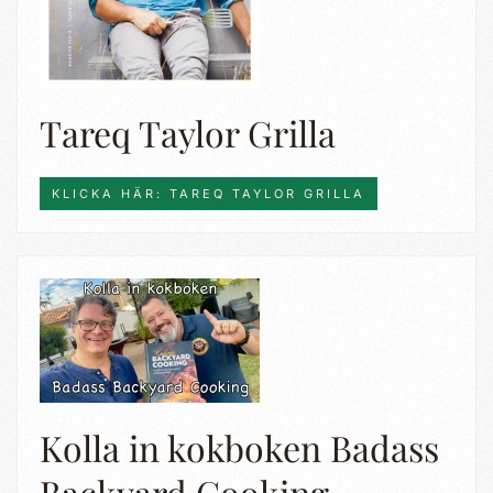
Tareq Taylor Grilla
KLICKA HÄR: TAREQ TAYLOR GRILLA
Kolla in kokboken Badass
Backyard Cooking