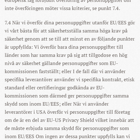
europeisk lag förbjudit överföring av personuppgifter om
inte överföringen möter vissa kriterier, se punkt 7.4.
7.4 När vi överför dina personuppgifter utanför EU/EES gör
vi vårt bästa för att säkerhetsställa samma höga krav på
säkerhet genom att se till att minst en av följande punkter
är uppfyllda: Vi överför bara dina personuppgifter till
länder som har samma krav på sig att tillgodose en hög
nivå av säkerhet gällande personuppgifter som EU-
kommissionen fastställt; eller I de fall där vi använder
specifika leverantörer använder vi specifika kontrakt, etisk
standard eller certifieringar godkända av EU-
kommissionen som därmed ger personuppgifter samma
skydd som inom EU/EES; eller När vi använder
leverantörer i USA överför vi personuppgifter till företag
om de är en del av EU-US Privacy Shield vilket innebär att
de måste erbjuda samma skydd för personuppgifter som
inom EU/EES Om ingen av dessa punkter uppfylls kan vi