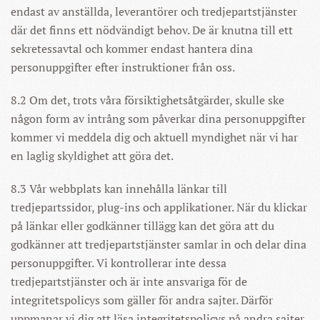
endast av anställda, leverantörer och tredjepartstjänster
där det finns ett nödvändigt behov. De är knutna till ett
sekretessavtal och kommer endast hantera dina
personuppgifter efter instruktioner från oss.
8.2 Om det, trots våra försiktighetsåtgärder, skulle ske
någon form av intrång som påverkar dina personuppgifter
kommer vi meddela dig och aktuell myndighet när vi har
en laglig skyldighet att göra det.
8.3 Vår webbplats kan innehålla länkar till
tredjepartssidor, plug-ins och applikationer. När du klickar
på länkar eller godkänner tillägg kan det göra att du
godkänner att tredjepartstjänster samlar in och delar dina
personuppgifter. Vi kontrollerar inte dessa
tredjepartstjänster och är inte ansvariga för de
integritetspolicys som gäller för andra sajter. Därför
uppmanar vi dig att läsa integritetspolicys på andra sajter