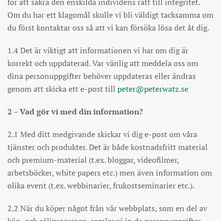
för att säkra den enskilda individens rätt till integritet.
Om du har ett klagomål skulle vi bli väldigt tacksamma om
du först kontaktar oss så att vi kan försöka lösa det åt dig.
1.4 Det är viktigt att informationen vi har om dig är
korrekt och uppdaterad. Var vänlig att meddela oss om
dina personuppgifter behöver uppdateras eller ändras
genom att skicka ett e-post till
peter@peterwatz.se
2 – Vad gör vi med din information?
2.1 Med ditt medgivande skickar vi dig e-post om våra
tjänster och produkter. Det är både kostnadsfritt material
och premium-material (t.ex. bloggar, videofilmer,
arbetsböcker, white papers etc.) men även information om
olika event (t.ex. webbinarier, frukostseminarier etc.).
2.2 När du köper något från vår webbplats, som en del av