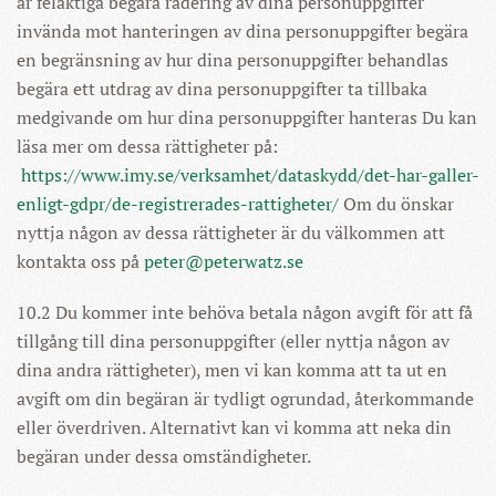
är felaktiga begära radering av dina personuppgifter
invända mot hanteringen av dina personuppgifter begära
en begränsning av hur dina personuppgifter behandlas
begära ett utdrag av dina personuppgifter ta tillbaka
medgivande om hur dina personuppgifter hanteras Du kan
läsa mer om dessa rättigheter på:
https://www.imy.se/verksamhet/dataskydd/det-har-galler-
enligt-gdpr/de-registrerades-rattigheter/
Om du önskar
nyttja någon av dessa rättigheter är du välkommen att
kontakta oss på
peter@peterwatz.se
10.2 Du kommer inte behöva betala någon avgift för att få
tillgång till dina personuppgifter (eller nyttja någon av
dina andra rättigheter), men vi kan komma att ta ut en
avgift om din begäran är tydligt ogrundad, återkommande
eller överdriven. Alternativt kan vi komma att neka din
begäran under dessa omständigheter.