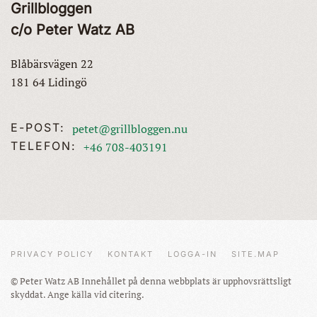
Grillbloggen
c/o Peter Watz AB
Blåbärsvägen 22
181 64 Lidingö
E-POST:
petet@grillbloggen.nu
TELEFON:
+46 708-403191
PRIVACY POLICY
KONTAKT
LOGGA-IN
SITE.MAP
© Peter Watz AB Innehållet på denna webbplats är upphovsrättsligt
skyddat. Ange källa vid citering.