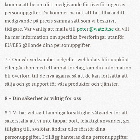
komma att be om ditt medgivande för överföringen av
personuppgifter. Du kommer ha rätt att ta tillbaka ditt
medgivande på precis samma sätt som vi beskrivit
tidigare. Var vänlig att maila till
peter@watzit.se
du vill
ha mer information om specifika överföringar utanför
EU/EES gällande dina personuppgifter.
7.5 Om vår verksamhet och/eller webbplats blir uppköpt
eller går ihop med ett annat företag, kan din information
bli överförd till de nya ägarna så att de kan fortsätta att
sälja och ge support för våra produkter och tjänster.
8 – Din säkerhet är viktig för oss
8.1 Vi har vidtagit lämpliga försiktighetsåtgärder för att
säkerställa att vi inte tappar bort, felaktigt använder, ger
tillgång till, avslöjar, ändrar eller förstör dina
personuppgifter. I tillägg hanteras dina personuppgifter