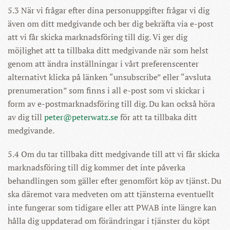
5.3 När vi frågar efter dina personuppgifter frågar vi dig
även om ditt medgivande och ber dig bekräfta via e-post
att vi får skicka marknadsföring till dig. Vi ger dig
möjlighet att ta tillbaka ditt medgivande när som helst
genom att ändra inställningar i vårt preferenscenter
alternativt klicka på länken “unsubscribe” eller “avsluta
prenumeration” som finns i all e-post som vi skickar i
form av e-postmarknadsföring till dig. Du kan också höra
av dig till
peter@peterwatz.se
för att ta tillbaka ditt
medgivande.
5.4 Om du tar tillbaka ditt medgivande till att vi får skicka
marknadsföring till dig kommer det inte påverka
behandlingen som gäller efter genomfört köp av tjänst. Du
ska däremot vara medveten om att tjänsterna eventuellt
inte fungerar som tidigare eller att PWAB inte längre kan
hålla dig uppdaterad om förändringar i tjänster du köpt