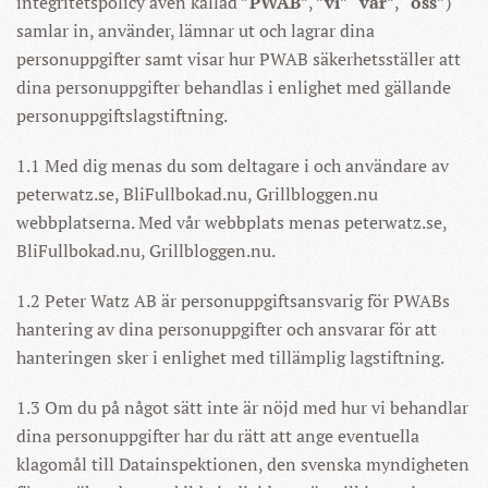
integritetspolicy även kallad ”
PWAB
”, ”
vi
” “
vår
”, “
oss
”)
samlar in, använder, lämnar ut och lagrar dina
personuppgifter samt visar hur PWAB säkerhetsställer att
dina personuppgifter behandlas i enlighet med gällande
personuppgiftslagstiftning.
1.1 Med dig menas du som deltagare i och användare av
peterwatz.se, BliFullbokad.nu, Grillbloggen.nu
webbplatserna. Med vår webbplats menas peterwatz.se,
BliFullbokad.nu, Grillbloggen.nu.
1.2 Peter Watz AB är personuppgiftsansvarig för PWABs
hantering av dina personuppgifter och ansvarar för att
hanteringen sker i enlighet med tillämplig lagstiftning.
1.3 Om du på något sätt inte är nöjd med hur vi behandlar
dina personuppgifter har du rätt att ange eventuella
klagomål till Datainspektionen, den svenska myndigheten