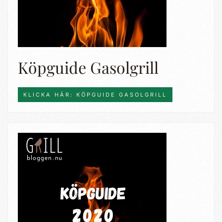
Köpguide Gasolgrill
KLICKA HÄR: KÖPGUIDE GASOLGRILL