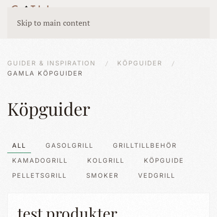
Skip to main content
GUIDER & INSPIRATION
KÖPGUIDER
GAMLA KÖPGUIDER
Köpguider
ALL
GASOLGRILL
GRILLTILLBEHÖR
KAMADOGRILL
KOLGRILL
KÖPGUIDE
PELLETSGRILL
SMOKER
VEDGRILL
test produkter