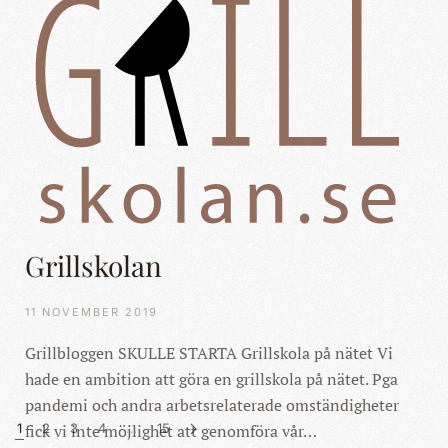
Grillskolan
11 NOVEMBER 2019
Grillbloggen SKULLE STARTA Grillskola på nätet Vi
hade en ambition att göra en grillskola på nätet. Pga
pandemi och andra arbetsrelaterade omständigheter
1
2
3
4
…
15
fick vi inte möjlighet att genomföra vår…