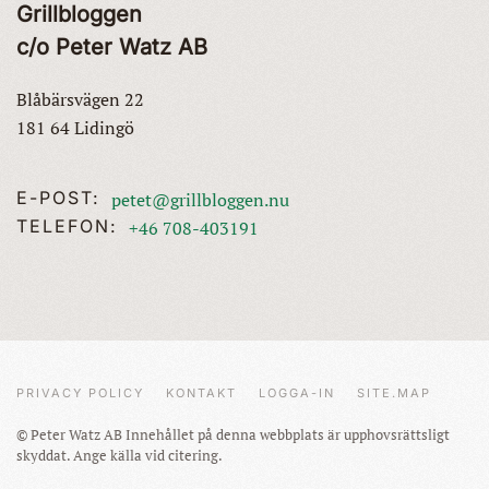
Grillbloggen
c/o Peter Watz AB
Blåbärsvägen 22
181 64 Lidingö
E-POST:
petet@grillbloggen.nu
TELEFON:
+46 708-403191
PRIVACY POLICY
KONTAKT
LOGGA-IN
SITE.MAP
© Peter Watz AB Innehållet på denna webbplats är upphovsrättsligt
skyddat. Ange källa vid citering.