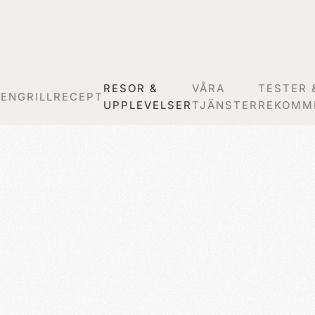
RESOR &
VÅRA
TESTER 
GEN
GRILLRECEPT
UPPLEVELSER
TJÄNSTER
REKOMM