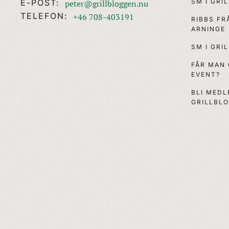
SM I GRI
E-POST:
peter@grillbloggen.nu
TELEFON:
+46 708-403191
RIBBS F
ARNINGE
SM I GRI
FÅR MAN
EVENT?
BLI MEDL
GRILLBL