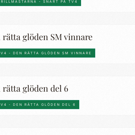
GRILLMÄSTARNA - SNART PÅ TV4
 rätta glöden SM vinnare
TV4 - DEN RÄTTA GLÖDEN SM VINNARE
rätta glöden del 6
TV4 - DEN RÄTTA GLÖDEN DEL 6