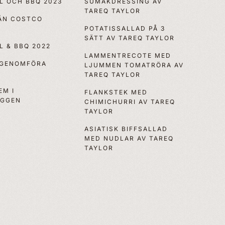
LL OCH BBQ 2023
SUMAKDRESSING AV
TAREQ TAYLOR
RÅN COSTCO
POTATISSALLAD PÅ 3
SÄTT AV TAREQ TAYLOR
LL & BBQ 2022
LAMMENTRECOTE MED
 GENOMFÖRA
LJUMMEN TOMATRÖRA AV
TAREQ TAYLOR
EM I
FLANKSTEK MED
OGGEN
CHIMICHURRI AV TAREQ
TAYLOR
ASIATISK BIFFSALLAD
MED NUDLAR AV TAREQ
TAYLOR