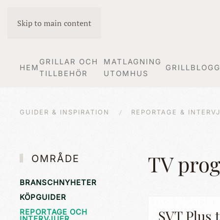
Skip to main content
GRILLAR OCH
MATLAGNING
HEM
GRILLBLOG
TILLBEHÖR
UTOMHUS
GUIDER & INSPIRATION
REPORTAGE & INTERV
TV prog
OMRÅDE
BRANSCHNYHETER
KÖPGUIDER
SVT Plus t
REPORTAGE OCH
INTERVJUER