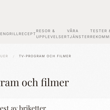
RESOR &
VÅRA
TESTER 
GEN
GRILLRECEPT
UPPLEVELSER
TJÄNSTER
REKOMM
JUER
TV-PROGRAM OCH FILMER
ram och filmer
est av briketter