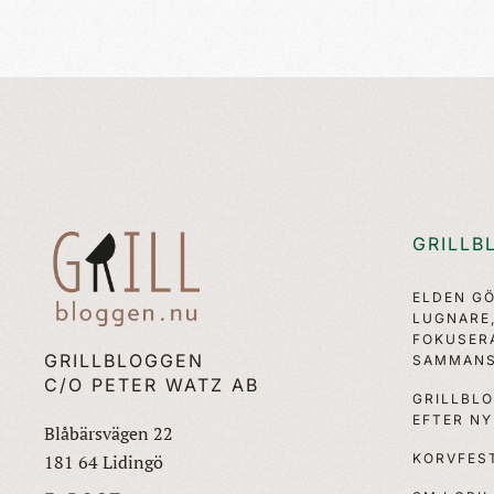
GRILLB
ELDEN G
LUGNARE
FOKUSER
GRILLBLOGGEN
SAMMANS
C/O PETER WATZ AB
GRILLBL
EFTER N
Blåbärsvägen 22
KORVFEST
181 64 Lidingö