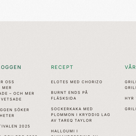
LOGGEN
RECEPT
VÅR
ÖR OSS
ELOTES MED CHORIZO
GRI
, MER
GRI
BURNT ENDS PÅ
ADE – OCH MER
FLÄSKSIDA
HYR
VETSADE
SOCKERKAKA MED
GRIL
OGGEN SÖKER
PLOMMON I KRYDDIG LAG
YHETER
AV TAREQ TAYLOR
IVALEN 2025
HALLOUMI I