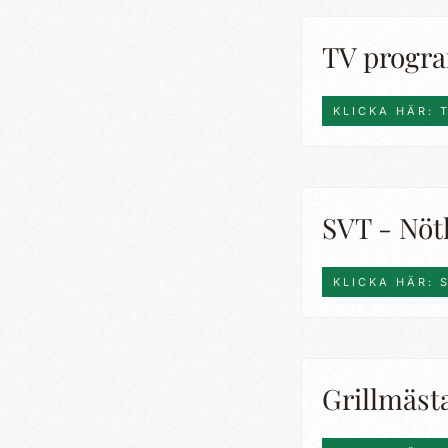
TV progr
KLICKA HÄR:
SVT - Nötk
KLICKA HÄR: 
Grillmäst