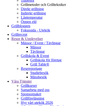
Tillbehör
Grillmetoder och Grilltekniker
Direkt grillning
Indirekt grillning
Lågtemperatur
Öppen eld
Grillbloggen
Fokussida - Utekök
Grillrecept
Resor & Upplevelser
Mässor / Event / Tävlingar
Mässor
Tävlingar
Grillskola & Event
Grillskola för företag
Grill Table®
Resereportage
Studiebesök
Mässbesök
Våra Tjänster
Grillkurser
Samarbeta med oss
Sponsorpaket
Grillföreläsning
Hyr vårt utekök 2026