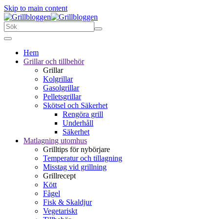
Skip to main content
Hem
Grillar och tillbehör
Grillar
Kolgrillar
Gasolgrillar
Pelletsgrillar
Skötsel och Säkerhet
Rengöra grill
Underhåll
Säkerhet
Matlagning utomhus
Grilltips för nybörjare
Temperatur och tillagning
Misstag vid grillning
Grillrecept
Kött
Fågel
Fisk & Skaldjur
Vegetariskt