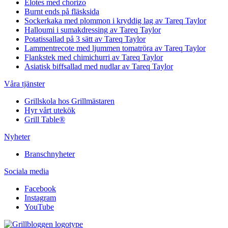
Elotes med chorizo
Burnt ends på fläsksida
Sockerkaka med plommon i kryddig lag av Tareq Taylor
Halloumi i sumakdressing av Tareq Taylor
Potatissallad på 3 sätt av Tareq Taylor
Lammentrecote med ljummen tomatröra av Tareq Taylor
Flankstek med chimichurri av Tareq Taylor
Asiatisk biffsallad med nudlar av Tareq Taylor
Våra tjänster
Grillskola hos Grillmästaren
Hyr vårt utekök
Grill Table®
Nyheter
Branschnyheter
Sociala media
Facebook
Instagram
YouTube