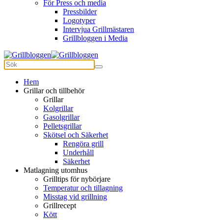
För Press och media
Pressbilder
Logotyper
Intervjua Grillmästaren
Grillbloggen i Media
Hem
Grillar och tillbehör
Grillar
Kolgrillar
Gasolgrillar
Pelletsgrillar
Skötsel och Säkerhet
Rengöra grill
Underhåll
Säkerhet
Matlagning utomhus
Grilltips för nybörjare
Temperatur och tillagning
Misstag vid grillning
Grillrecept
Kött