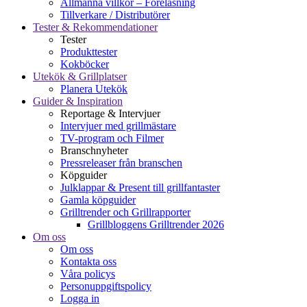
Allmänna villkor – Föreläsning
Tillverkare / Distributörer
Tester & Rekommendationer
Tester
Produkttester
Kokböcker
Utekök & Grillplatser
Planera Utekök
Guider & Inspiration
Reportage & Intervjuer
Intervjuer med grillmästare
TV-program och Filmer
Branschnyheter
Pressreleaser från branschen
Köpguider
Julklappar & Present till grillfantaster
Gamla köpguider
Grilltrender och Grillrapporter
Grillbloggens Grilltrender 2026
Om oss
Om oss
Kontakta oss
Våra policys
Personuppgiftspolicy
Logga in