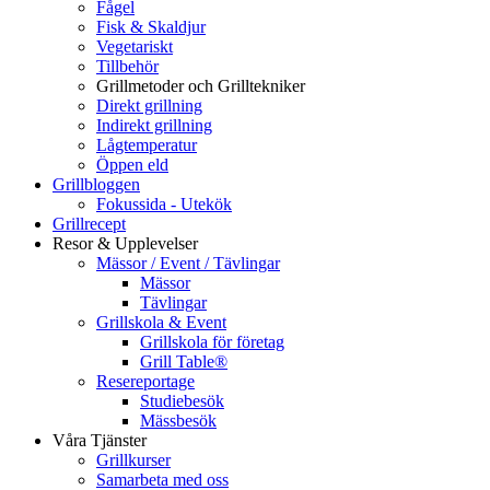
Fågel
Fisk & Skaldjur
Vegetariskt
Tillbehör
Grillmetoder och Grilltekniker
Direkt grillning
Indirekt grillning
Lågtemperatur
Öppen eld
Grillbloggen
Fokussida - Utekök
Grillrecept
Resor & Upplevelser
Mässor / Event / Tävlingar
Mässor
Tävlingar
Grillskola & Event
Grillskola för företag
Grill Table®
Resereportage
Studiebesök
Mässbesök
Våra Tjänster
Grillkurser
Samarbeta med oss