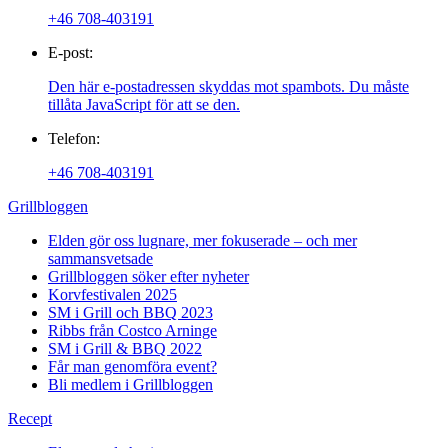
+46 708-403191
E-post:
Den här e-postadressen skyddas mot spambots. Du måste
tillåta JavaScript för att se den.
Telefon:
+46 708-403191
Grillbloggen
Elden gör oss lugnare, mer fokuserade – och mer
sammansvetsade
Grillbloggen söker efter nyheter
Korvfestivalen 2025
SM i Grill och BBQ 2023
Ribbs från Costco Arninge
SM i Grill & BBQ 2022
Får man genomföra event?
Bli medlem i Grillbloggen
Recept