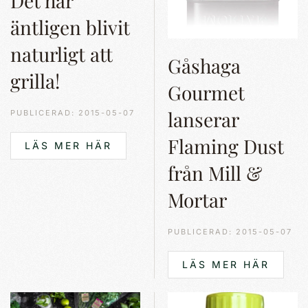
Det har
äntligen blivit
naturligt att
Gåshaga
grilla!
Gourmet
lanserar
PUBLICERAD: 2015-05-07
Flaming Dust
LÄS MER HÄR
från Mill &
Mortar
PUBLICERAD: 2015-05-07
LÄS MER HÄR